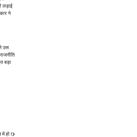
नी लड़ाई
रकार ने
ने उस
ी राजनीति
हुत बड़ा
ें हो !