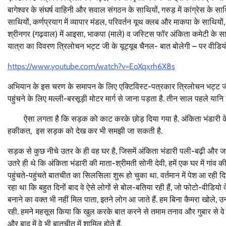
बागेश्वर के संघर्ष वाहिनी और सवाल संगठन के साथियों, गरुड़ में कांग्रेस के साथि
साथियों, कर्णप्रयाग में व्यापार मंडल, परिवर्तन यूथ क्लब और माकपा के साथियो
श्रीनगर (गढ़वाल) में आइसा, भाकपा (माले) व जस्टिस फॉर अंकिता कमेटी के स
यात्रा का विवरण त्रिलोचन भट्ट जी के यूट्यूब चैनल- बात बोलेगी – पर वीडियो क
https://www.youtube.com/watch?v=EoXqxrh6X8s
अभियान के इस चरण के समापन के लिए एक्टिविस्ट-पत्रकार त्रिलोचन भट्ट जी और
पहुंचने के लिए मल्ली-बरसूड़ी मोटर मार्ग से जाना पड़ता है. तीन साल पहले यानि
ऐसा लगता है कि सड़क को काट करके छोड़ दिया गया है. अंकिता भंडारी के 
हकीकत, इस सड़क को देख कर भी समझी जा सकती है.
सड़क से कुछ नीचे उतर के ही वह घर है, जिसमें अंकिता भंडारी पली-बढ़ी और जहा
उतरे ही थे कि अंकिता भंडारी की माता-श्रीमती सोनी देवी, हमें एक घर में गा
पहुंचते-पहुंचते बातचीत का सिलसिला शुरू हो चुका था. वर्तमान में पेश आ रही दि
रहा था कि बहुत दिनों बाद वे ऐसे लोगों से बोल-बतिया रही हैं, जो फोटो-वीडियो 
बनाने का वक्त भी नहीं मिल पाता, इतने लोग आ जाते हैं. हम बिना कैमरा खोले, उ
रही. हमने महसूस किया कि खुल करके बात करने से तमाम तनाव और गुबार से वे भी थ
और बाद में वे भी बातचीत में शामिल होते हैं.