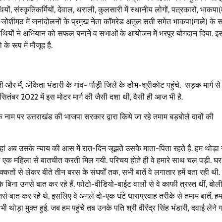
यों, संस्कृतिकर्मियों, देवाल, थराली, कुलसारी में स्थानीय लोगों, पत्रकारों, भाकपा(
ं, जोशीमठ में जनांदोलनों के प्रमुख नेता कॉमरेड अतुल सती समेत भाकपा(माले) के स
ाथियों ने अभियान को सफल बनाने व सभाओं के आयोजन में भरपूर योगदान दिया. इस
े रूप में मौजूद है.
 मैं, अंकिता भंडारी के गांव- पौड़ी जिले के डोभ-श्रीकोट पहुंचे. सड़क मार्ग से
 सितंबर 2022 में इस मोटर मार्ग की जैसी दशा थी, वैसी ही आज भी है.
नाम पर उत्तराखंड की भाजपा सरकार द्वारा किये जा रहे तमाम बड़बोले दावों की
ं अब उसके न्याय की आस में रात-दिन जूझते उसके माता-पिता रहते हैं. हम थोड़ा 
ंव की एक महिला से बातचीत करती मिल गयी. परिचय होते ही वे हमारे साथ चल पड़ी. 
क्कतों से लेकर बीते तीन बरस के संघर्षों तक, सभी बातें वे लगातार हमें बता रही थी
के बिना उनसे बात कर रहे हैं. फोटो-वीडियो-बाईट वालों से वे काफी त्रस्त थीं, बो
नसे बात कर रहे थे, इसलिए वे अगले दो-एक घंटे धाराप्रवाह तरीके से तमाम बातें, 
ोड़ा मुक्त हुई. जब हम पहुंचे तब उनके पति श्री वीरेंद्र सिंह भंडारी, दवाई लेने ग