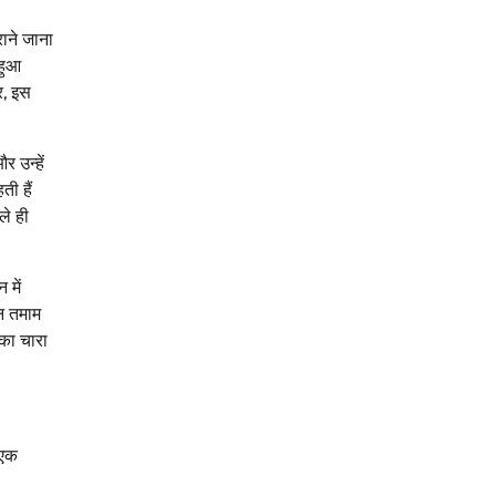
ाने जाना
 हुआ
र, इस
 उन्हें
ी हैं
ले ही
 में
उन तमाम
 का चारा
 एक